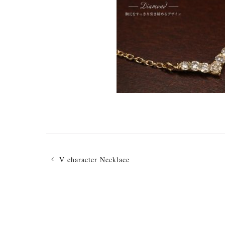
投
稿
V character Necklace
ナ
ビ
ゲ
ー