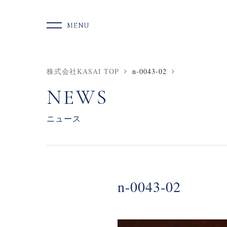
S
k
MENU
i
p
t
o
c
株式会社KASAI TOP
n-0043-02
o
n
NEWS
t
e
ニュース
n
t
n-0043-02