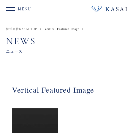
S
k
MENU
i
p
t
株式会社KASAI TOP
Vertical Featured Image
o
c
NEWS
o
n
ニュース
t
e
n
t
Vertical Featured Image